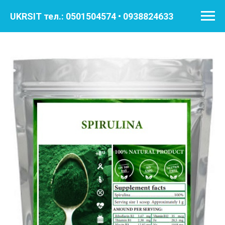
UKRSIT тел.: 0501504574 • 0938824633