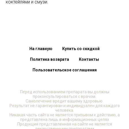
коктейлями и смузи.
На главную
Купить со скидкой
Политика возврата
Контакты
Пользовательское соглашения
Перед использованием препарата вы должны
проконсультироваться с врачом.
Самолечение вредит вашему здоровью.
Результат не гарантирован и индивидуален для каждого
человека.
Никакая часть сайта не является призывом к действию, а
представлена лишь в информационных целях
Продукция представленная на сайте не является
лекарственными препаратами