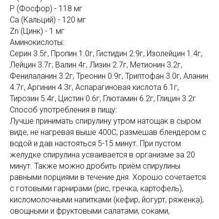
P (Фосфор) - 118 мг
Ca (Кальций) - 120 мг
Zn (Цинк) - 1 мг
Аминокислоты:
Серин 3.5г, Пропин 1.0г, Гистидин 2.9г, Изолейцин 1.4г,
Лейцин 3.7г, Валин 4г, Лизин 2.7г, Метионин 3.2г,
Фенилаланин 3.2г, Треонин 0.9г, Триптофан 3.0г, Аланин
4.7г, Аргинин 4.3г, Аспарагиновая кислота 6.1г,
Тирозин 5.4г, Цистин 0.6г, Глютамин 6.2г, Глицин 3.2г
Способ употребления в пищу:
Лучше принимать спирулину утром натощак в сыром
виде, не нагревая выше 400С, размешав блендером с
водой и дав настояться 5-15 минут. При пустом
желудке спирулина усваивается в организме за 20
минут. Также можно дробить приём спирулины
равными порциями в течение дня. Хорошо сочетается
с готовыми гарнирами (рис, гречка, картофель),
кисломолочными напитками (кефир, йогурт, ряженка),
овощными и фруктовыми салатами, соками,