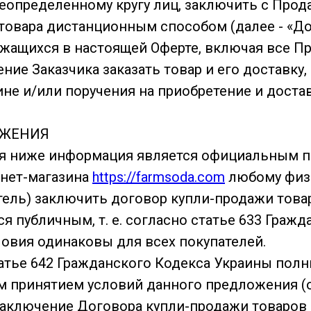
еопределенному кругу лиц, заключить с Про
товара дистанционным способом (далее - «До
ржащихся в настоящей Оферте, включая все П
шение Заказчика заказать товар и его доставку
не и/или поручения на приобретение и достав
ОЖЕНИЯ
ная ниже информация является официальным
рнет-магазина
https://farmsoda.com
любому физ
атель) заключить договор купли-продажи това
я публичным, т. е. согласно статье 633 Гражд
ловия одинаковы для всех покупателей.
статье 642 Гражданского Кодекса Украины пол
 принятием условий данного предложения (о
аключение Договора купли-продажи товаров 