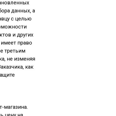
тановленных
ора данных, а
авцу с целью
озможности
ктов и других
 имеет право
ые третьим
а, не изменяя
аказчика, как
защите
т-магазина.
ь цену на