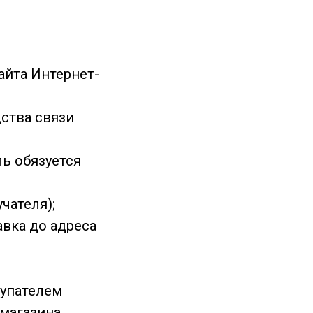
айта Интернет-
дства связи
ль обязуется
чателя);
авка до адреса
купателем
магазина.