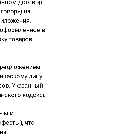
давцом договор
говор») на
риложения.
, оформленное в
ку товаров.
 предложением
ическому лицу
ров. Указанный
анского кодекса
ным и
ферты), что
на