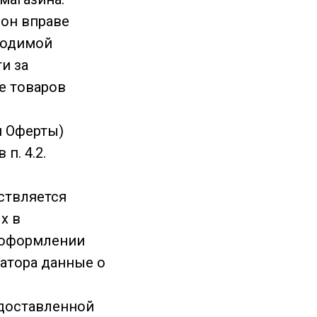
 он вправе
бходимой
и за
е товаров
й Оферты)
п. 4.2.
ствляется
х в
и оформлении
ратора данные о
едоставленной