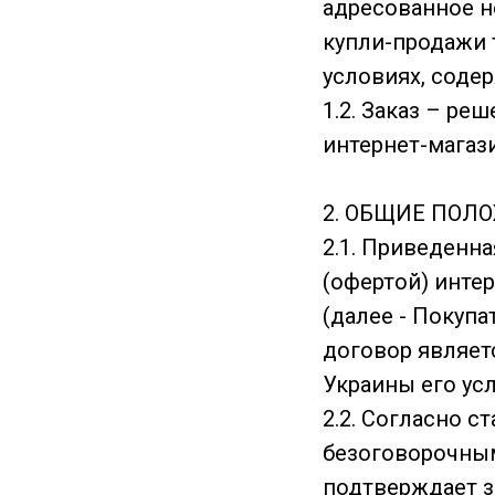
адресованное н
купли-продажи 
условиях, соде
1.2. Заказ – ре
интернет-магази
2. ОБЩИЕ ПОЛ
2.1. Приведен
(офертой) инте
(далее - Покуп
договор являетс
Украины его ус
2.2. Согласно 
безоговорочным
подтверждает з