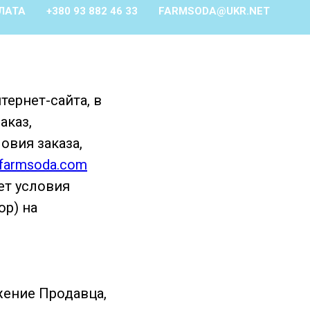
ЛАТА
+380 93 882 46 33
FARMSODA@UKR.NET
ернет-сайта, в
аказ,
овия заказа,
//farmsoda.com
ет условия
ор) на
ожение Продавца,