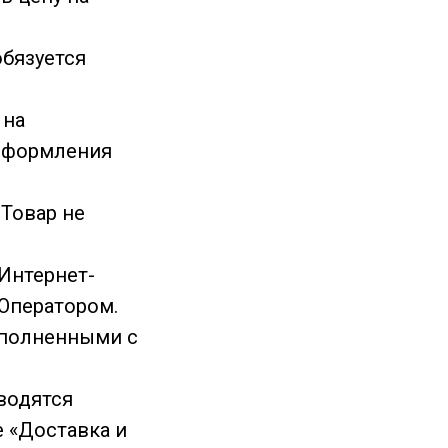
обязуется
 на
 оформления
Товар не
 Интернет-
Оператором.
исполненными с
водятся
е «Доставка и