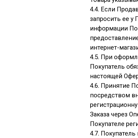
4.4. Если Прод
запросить ее у
информации Пок
предоставление
интернет-магаз
4.5. При оформл
Покупатель обяз
настоящей Офер
4.6. Принятие 
посредством вн
регистрационну
Заказа через О
Покупателе рег
4.7. Покупател