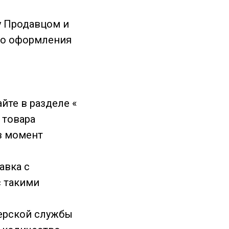
у Продавцом и
го оформления
йте в разделе «
 товара
в момент
авка с
с такими
ьерской службы