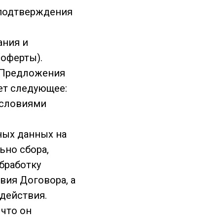
 подтверждения
ания и
оферты).
о Предложения
ет следующее:
условиями
ных данных на
ьно сбора,
бработку
вия Договора, а
 действия.
 что он