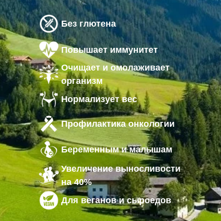
Без глютена
Повышает иммунитет
Очищает и омолаживает
организм
Нормализует вес
Профилактика онкологии
Беременным и малышам
Увеличение выносливости
на 40%
Для веганов и сыроедов